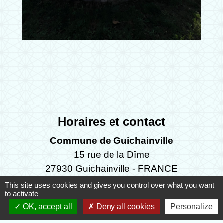
Horaires et contact
Commune de Guichainville
15 rue de la Dîme
27930 Guichainville - FRANCE
+33 2 32 37 95 68
This site uses cookies and gives you control over what you want
to activate
Contact par formulaire
OK, accept all
Deny all cookies
Personalize